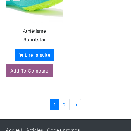
Athlétisme
Sprintstar
Lire la suite
Add To Compare
1
2
→
Accueil
Articles
Codes promos