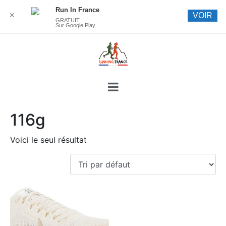
Run In France
✕
VOIR
GRATUIT
Sur Google Play
116g
Voici le seul résultat