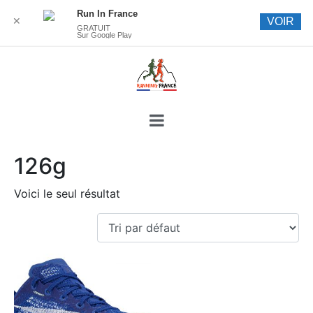
Run In France
✕
VOIR
GRATUIT
Sur Google Play
126g
Voici le seul résultat