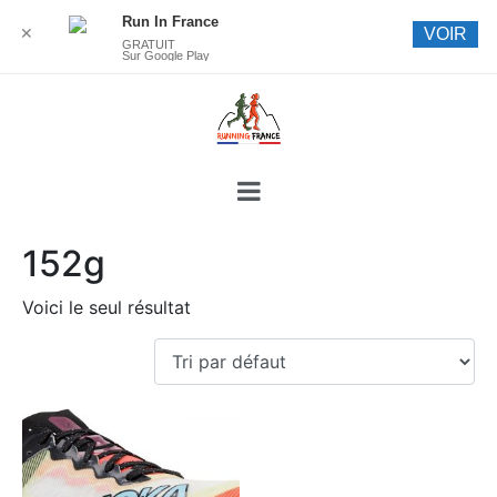
Run In France
✕
VOIR
GRATUIT
Sur Google Play
152g
Voici le seul résultat