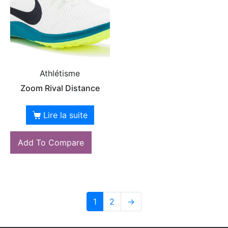
Athlétisme
Zoom Rival Distance
Lire la suite
Add To Compare
1
2
→