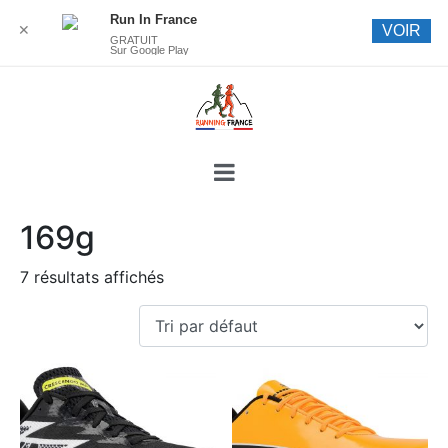
Run In France
✕
VOIR
GRATUIT
Sur Google Play
169g
7 résultats affichés