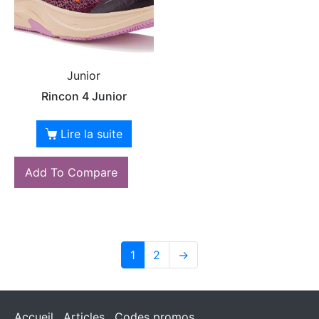
Junior
Rincon 4 Junior
Lire la suite
Add To Compare
1
2
→
Accueil
Articles
Codes promos