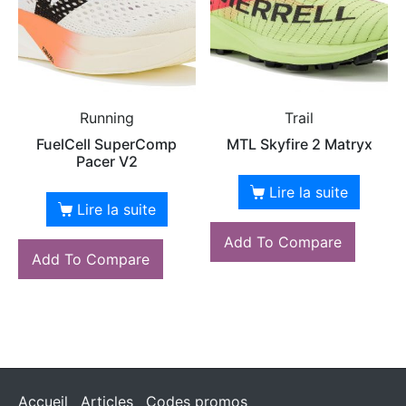
Running
Trail
FuelCell SuperComp
MTL Skyfire 2 Matryx
Pacer V2
Lire la suite
Lire la suite
Add To Compare
Add To Compare
Accueil
Articles
Codes promos