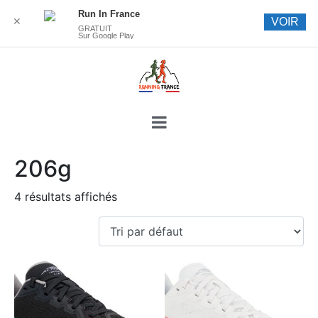
Run In France
✕
VOIR
GRATUIT
Sur Google Play
206g
4 résultats affichés