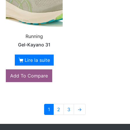
Running
Gel-Kayano 31
Lire la suite
Add To Compare
1
2
3
→