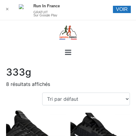
Run In France
✕
VOIR
GRATUIT
Sur Google Play
333g
8 résultats affichés