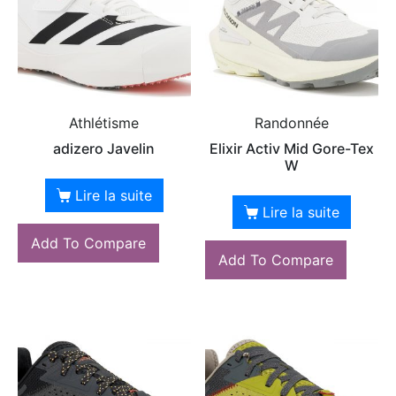
Athlétisme
Randonnée
adizero Javelin
Elixir Activ Mid Gore-Tex
W
Lire la suite
Lire la suite
Add To Compare
Add To Compare