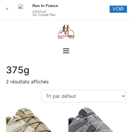
Run In France
✕
VOIR
GRATUIT
Sur Google Play
375g
2 résultats affichés