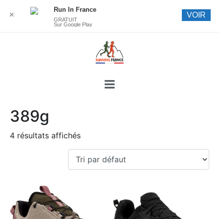
Run In France
✕
VOIR
GRATUIT
Sur Google Play
389g
4 résultats affichés