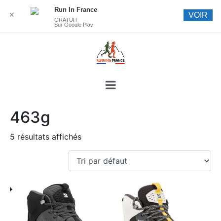
Run In France
✕
VOIR
GRATUIT
Sur Google Play
463g
5 résultats affichés