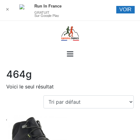
Run In France
✕
VOIR
GRATUIT
Sur Google Play
464g
Voici le seul résultat