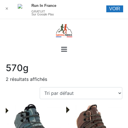
Run In France
✕
VOIR
GRATUIT
Sur Google Play
570g
2 résultats affichés