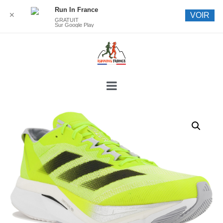
Run In France
✕
VOIR
GRATUIT
Sur Google Play