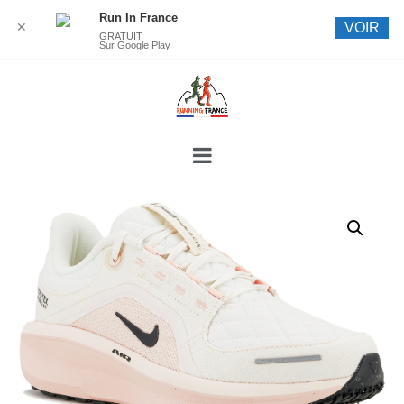
Run In France
✕
VOIR
GRATUIT
Sur Google Play