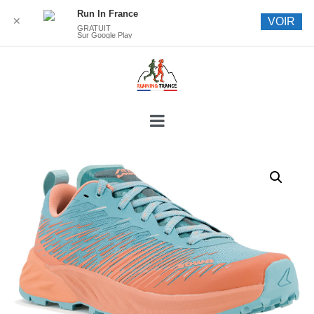
Run In France
✕
VOIR
GRATUIT
Sur Google Play