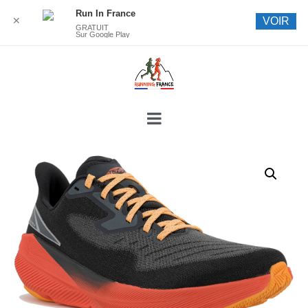
Run In France
✕
VOIR
GRATUIT
Sur Google Play