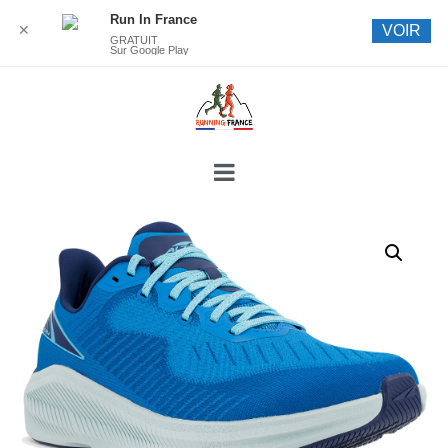
Run In France
✕
VOIR
GRATUIT
Sur Google Play