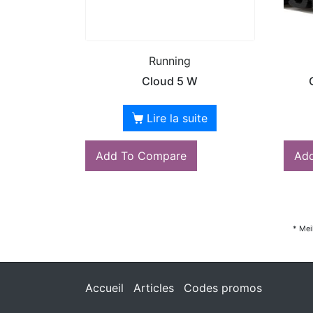
Running
Cloud 5 W
Lire la suite
Add To Compare
Ad
* Mei
Accueil
Articles
Codes promos