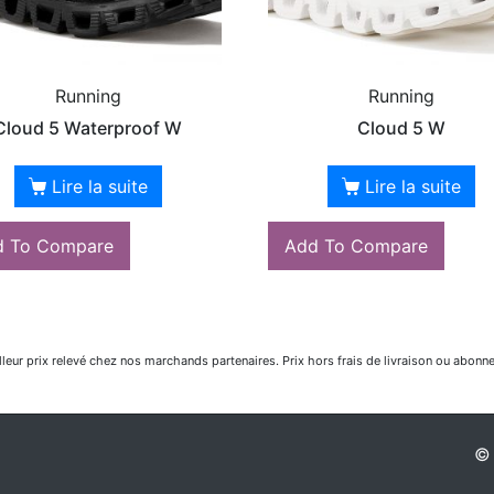
Running
Running
Cloud 5 Waterproof W
Cloud 5 W
Lire la suite
Lire la suite
d To Compare
Add To Compare
lleur prix relevé chez nos marchands partenaires. Prix hors frais de livraison ou abonn
© 