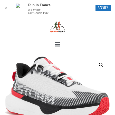
Run In France
✕
VOIR
GRATUIT
Sur Google Play