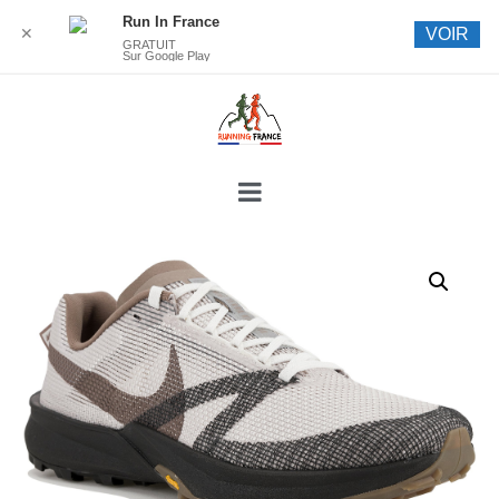
Run In France
✕
VOIR
GRATUIT
Sur Google Play