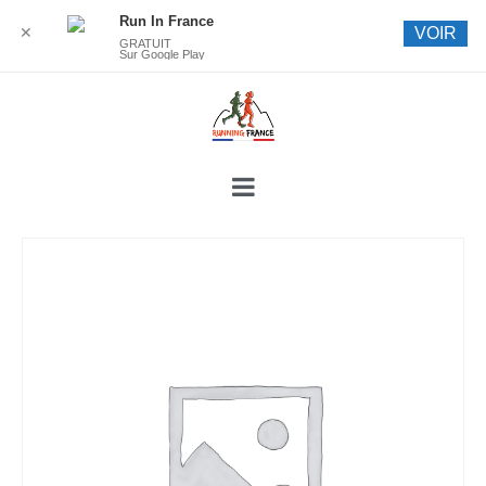
Run In France
✕
VOIR
GRATUIT
Sur Google Play