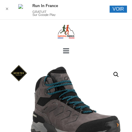
Run In France
✕
VOIR
GRATUIT
Sur Google Play