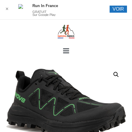
Run In France
✕
VOIR
GRATUIT
Sur Google Play