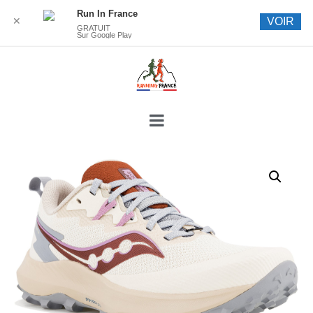
Run In France
✕
VOIR
GRATUIT
Sur Google Play