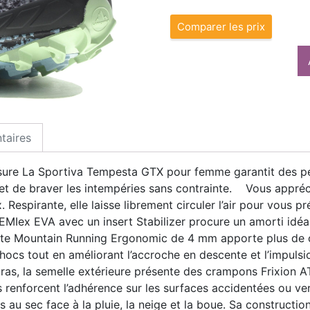
Comparer les prix
taires
ure La Sportiva Tempesta GTX pour femme garantit des pe
rmet de braver les intempéries sans contrainte. Vous appré
espirante, elle laisse librement circuler l’air pour vous pr
MIex EVA avec un insert Stabilizer procure un amorti idéal
olite Mountain Running Ergonomic de 4 mm apporte plus de 
hocs tout en améliorant l’accroche en descente et l’impul
ras, la semelle extérieure présente des crampons Frixion A
ils renforcent l’adhérence sur les surfaces accidentées ou
au sec face à la pluie, la neige et la boue. Sa constructio