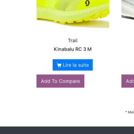
Trail
Kinabalu RC 3 M
Lire la suite
Add To Compare
Ad
* Mei