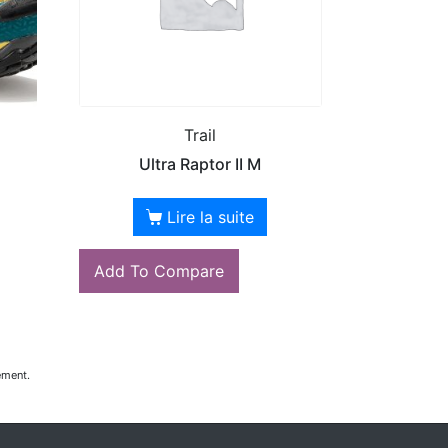
Trail
Ultra Raptor II M
Lire la suite
Add To Compare
ement.