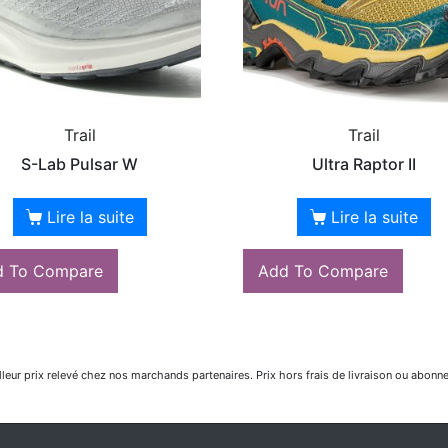
Trail
Trail
S-Lab Pulsar W
Ultra Raptor II
Lire la suite
Lire la suite
d To Compare
Add To Compare
lleur prix relevé chez nos marchands partenaires. Prix hors frais de livraison ou abonn