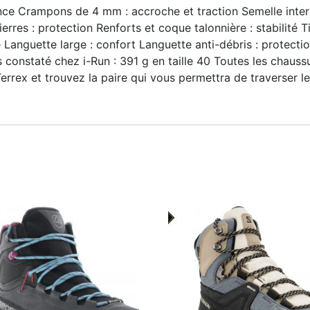
ence Crampons de 4 mm : accroche et traction Semelle inte
pierres : protection Renforts et coque talonnière : stabili
té Languette large : confort Languette anti-débris : protec
 constaté chez i-Run : 391 g en taille 40 Toutes les chaus
rex et trouvez la paire qui vous permettra de traverser les s