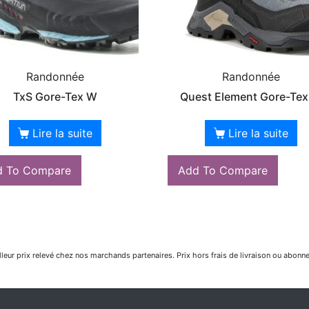
Randonnée
Randonnée
TxS Gore-Tex W
Quest Element Gore-Te
Lire la suite
Lire la suite
d To Compare
Add To Compare
lleur prix relevé chez nos marchands partenaires. Prix hors frais de livraison ou abonn