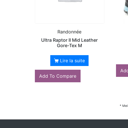
Randonnée
Ultra Raptor II Mid Leather
Gore-Tex M
Lire la suite
Ad
Add To Compare
* Mei