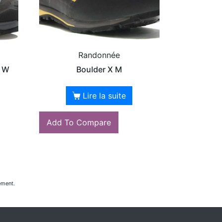
Randonnée
x W
Boulder X M
Lire la suite
Add To Compare
ement.