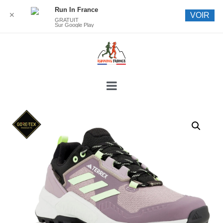
Run In France
✕
VOIR
GRATUIT
Sur Google Play