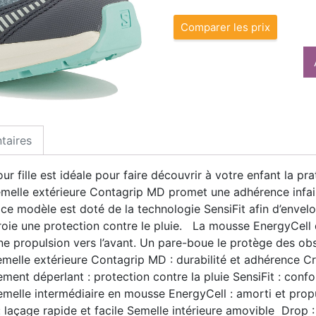
Comparer les prix
taires
ille est idéale pour faire découvrir à votre enfant la prat
semelle extérieure Contagrip MD promet une adhérence infai
ce modèle est doté de la technologie SensiFit afin d’envelo
e une protection contre le pluie. La mousse EnergyCell d
une propulsion vers l’avant. Un pare-boue le protège des o
le extérieure Contagrip MD : durabilité et adhérence Cra
ement déperlant : protection contre la pluie SensiFit : conf
Semelle intermédiaire en mousse EnergyCell : amorti et prop
 laçage rapide et facile Semelle intérieure amovible Drop 