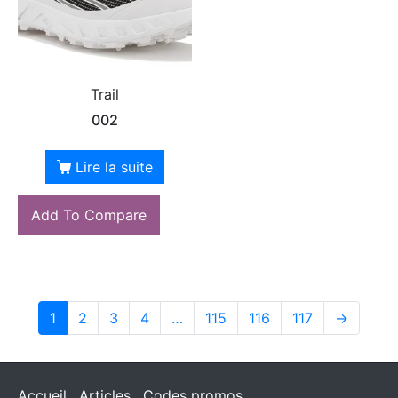
Trail
002
Lire la suite
Add To Compare
1
2
3
4
…
115
116
117
→
Accueil
Articles
Codes promos