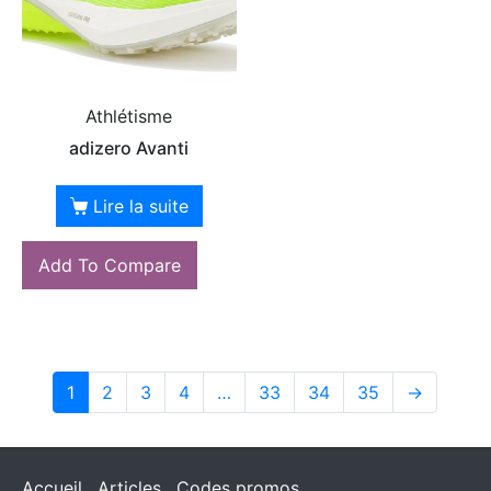
Athlétisme
adizero Avanti
Lire la suite
Add To Compare
1
2
3
4
…
33
34
35
→
Accueil
Articles
Codes promos