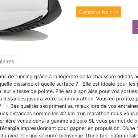
Comparer les prix
taires
ns de running grâce à la légèreté de la chaussure adida
uelle distance et quelle surface ? Elle est idéale pour les 
leur vitesse de pointe. Elle est à son aise pour vos sorties 
s distances jusqu’à votre semi-marathon. Vous en profitez 
? + Ses qualités s’expriment au mieux lors de vos entraîneme
ongues distances comme les 42 km d’un marathon nous vou
rnière venue dans la gamme adizero SL vous permet de bén
’énergie impressionnant pour gagner en propulsion. D’une re
 du pied et d’une sécurité bienvenue. D’une fabrication réal