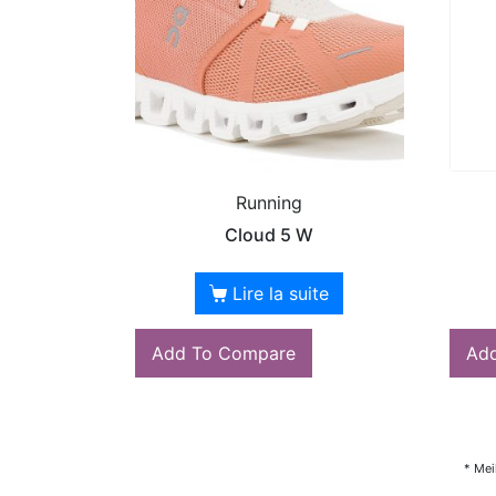
Running
Cloud 5 W
Lire la suite
Add To Compare
Ad
* Mei