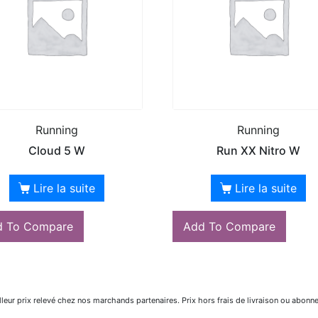
Running
Running
Cloud 5 W
Run XX Nitro W
Lire la suite
Lire la suite
d To Compare
Add To Compare
lleur prix relevé chez nos marchands partenaires. Prix hors frais de livraison ou abonn