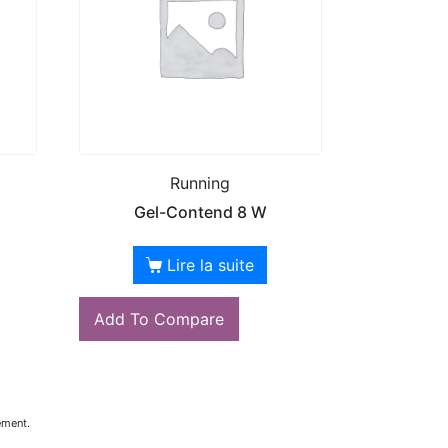
Running
Gel-Contend 8 W
Lire la suite
Add To Compare
ement.