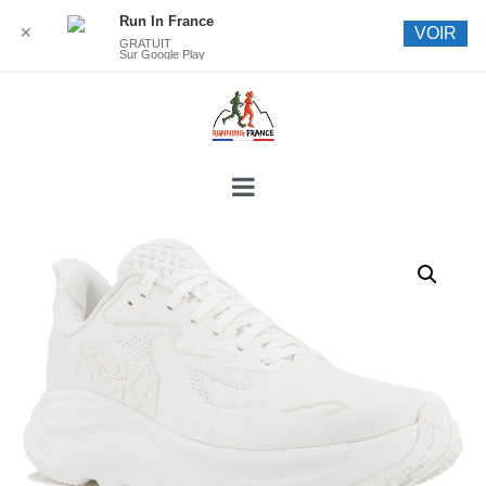
Run In France
✕
VOIR
GRATUIT
Sur Google Play