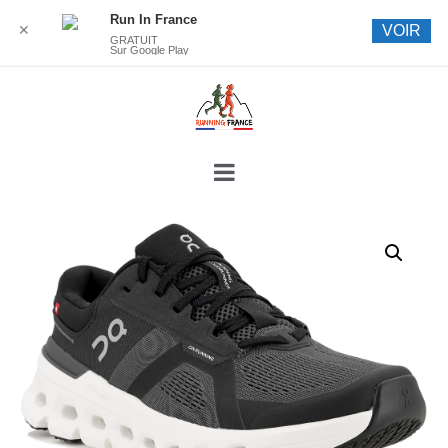
Run In France
✕
VOIR
GRATUIT
Sur Google Play