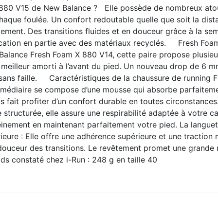
880 V15 de New Balance ? Elle possède de nombreux atou
chaque foulée. Un confort redoutable quelle que soit la dis
ement. Des transitions fluides et en douceur grâce à la sem
rication en partie avec des matériaux recyclés. Fresh Fo
Balance Fresh Foam X 880 V14, cette paire propose plusieur
n meilleur amorti à l’avant du pied. Un nouveau drop de 6 
sans faille. Caractéristiques de la chaussure de running
médiaire se compose d’une mousse qui absorbe parfaitemen
us fait profiter d’un confort durable en toutes circonstanc
 structurée, elle assure une respirabilité adaptée à votre 
einement en maintenant parfaitement votre pied. La languett
eure : Elle offre une adhérence supérieure et une traction 
la douceur des transitions. Le revêtement promet une grande 
ds constaté chez i-Run : 248 g en taille 40