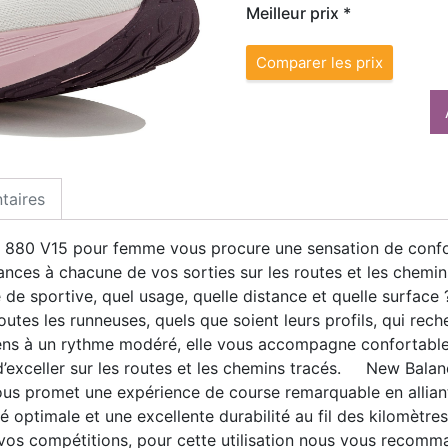
Meilleur prix *
Comparer les prix
taires
880 V15 pour femme vous procure une sensation de confor
stances à chacune de vos sorties sur les routes et les chemin
 sportive, quel usage, quelle distance et quelle surface 
tes les runneuses, quels que soient leurs profils, qui reche
ens à un rythme modéré, elle vous accompagne confortablem
 d’exceller sur les routes et les chemins tracés. New Bala
us promet une expérience de course remarquable en allian
ité optimale et une excellente durabilité au fil des kilomètr
os compétitions, pour cette utilisation nous vous recom