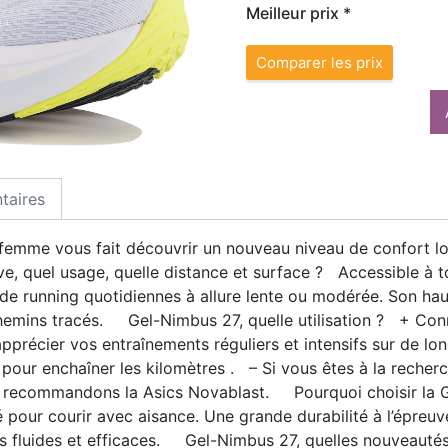
Meilleur prix *
Comparer les prix
taires
femme vous fait découvrir un nouveau niveau de confort l
e, quel usage, quelle distance et surface ? Accessible à to
e running quotidiennes à allure lente ou modérée. Son haut
 chemins tracés. Gel-Nimbus 27, quelle utilisation ? + Co
précier vos entraînements réguliers et intensifs sur de lo
 pour enchaîner les kilomètres . – Si vous êtes à la recher
us recommandons la Asics Novablast. Pourquoi choisir la 
é pour courir avec aisance. Une grande durabilité à l’épre
es fluides et efficaces. Gel-Nimbus 27, quelles nouveauté