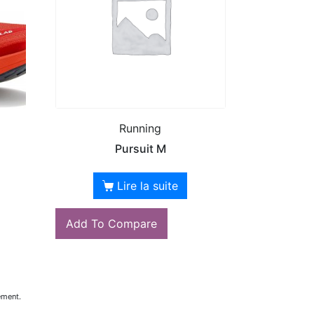
Running
M
Pursuit M
Lire la suite
Add To Compare
ement.