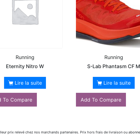
Running
Running
Eternity Nitro W
S-Lab Phantasm CF 
Lire la suite
Lire la suite
d To Compare
Add To Compare
lleur prix relevé chez nos marchands partenaires. Prix hors frais de livraison ou abonn