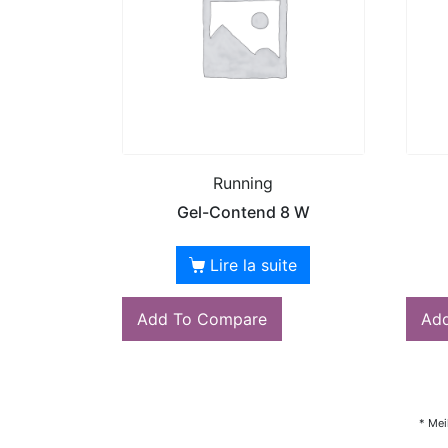
Running
Gel-Contend 8 W
Lire la suite
Add To Compare
Ad
* Mei