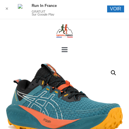
Run In France
✕
VOIR
GRATUIT
Sur Google Play