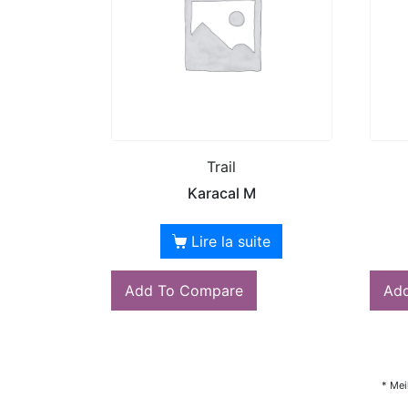
Trail
Karacal M
Lire la suite
Add To Compare
Ad
* Mei