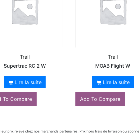
Trail
Trail
Supertrac RC 2 W
MOAB Flight W
Lire la suite
Lire la suite
d To Compare
Add To Compare
lleur prix relevé chez nos marchands partenaires. Prix hors frais de livraison ou abonn