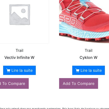
Trail
Trail
Vectiv Infinite W
Cyklon W
Lire la suite
Lire la suite
d To Compare
Add To Compare
lleur prix relevé chez nos marchands partenaires. Prix hors frais de livraison ou abonn