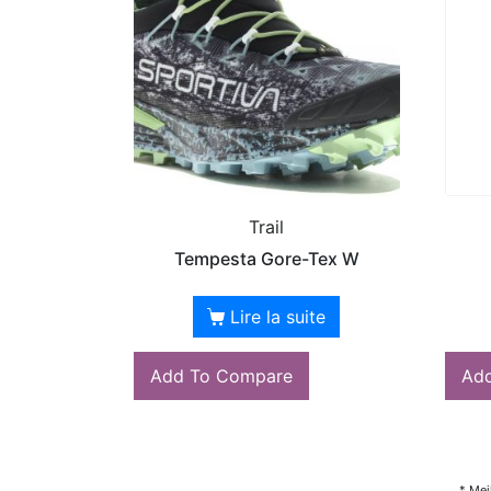
Trail
Tempesta Gore-Tex W
Lire la suite
Add To Compare
Ad
* Mei