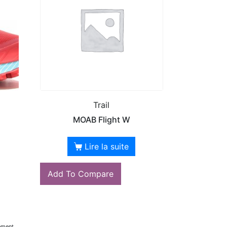
Trail
MOAB Flight W
Lire la suite
Add To Compare
ement.