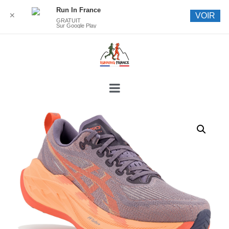
Run In France
✕
VOIR
GRATUIT
Sur Google Play