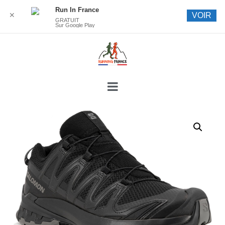
Run In France
✕
VOIR
GRATUIT
Sur Google Play