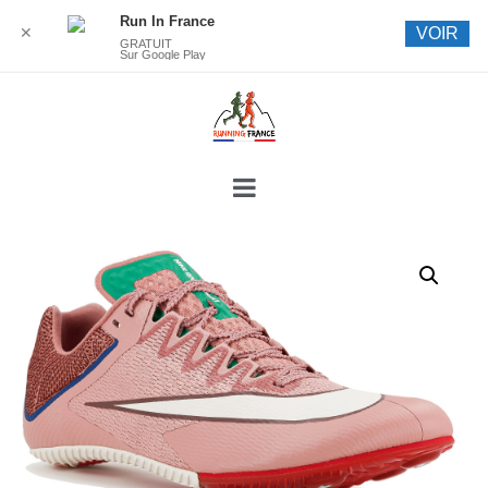
Run In France
✕
VOIR
GRATUIT
Sur Google Play