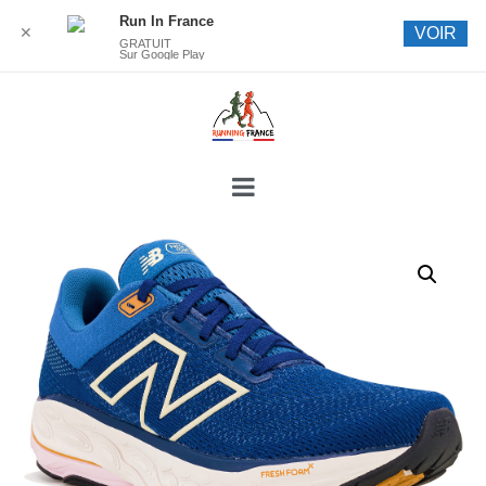
Run In France
✕
VOIR
GRATUIT
Sur Google Play